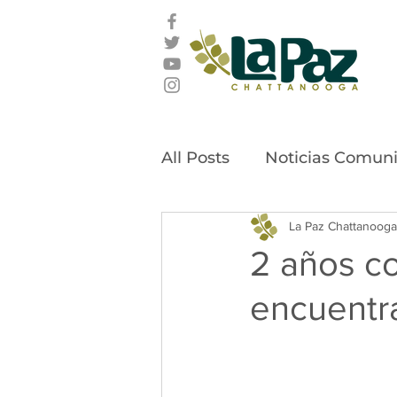
All Posts
Noticias Comuni
La Paz Chattanooga
2 años c
encuentr