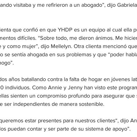
ndo visitaba y me refirieron a un abogado”, dijo Gabriela
clienta que confió en que YHDP es un equipo al cual ella 
entos difíciles. “Sobre todo, me dieron ánimos. Me hicie
y como mujer”, dijo Mellelyn. Otra clienta mencionó que 
 se sentía ahogada en sus problemas y que “poder hablar
ogo”.  
s años batallando contra la falta de hogar en jóvenes la
00 individuos. Como Annie y Jenny han visto este progra
 ellas sienten un compromiso profundo para asegurar que s
 ser independientes de manera sostenible. 
o queremos estar presentes para nuestros clientes“, dijo An
los puedan contar y ser parte de su sistema de apoyo”. 