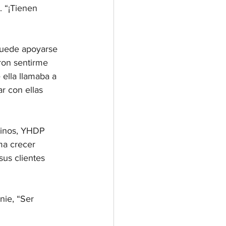
. “¡Tienen 
puede apoyarse 
ron sentirme 
ella llamaba a 
 con ellas 
tinos, YHDP 
ma crecer 
us clientes 
nie, “Ser 