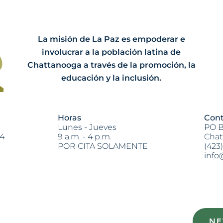
Pasantes de Otoño 2025:
Makayla & Renee
La misión de La Paz es empoderar e
involucrar a la población latina de
Chattanooga a través de la promoción, la
educación y la inclusión.
Horas
Cont
Lunes - Jueves
PO B
04
9 a.m. - 4 p.m.
Chat
POR CITA SOLAMENTE
(423
info
Heading 2
NE