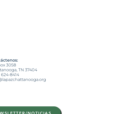
áctenos:
ox 3058
tanooga, TN 37404
) 624-8414
@lapazchattanooga.org
WSLETTER/NOTICIAS