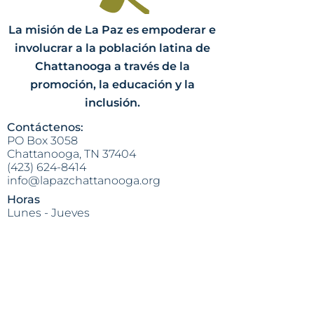
La misión de La Paz es empoderar e
involucrar a la población latina de
Chattanooga a través de la
promoción, la educación y la
inclusión.
Contáctenos:
PO Box 3058
Chattanooga, TN 37404
(423) 624-8414
info@lapazchattanooga.org
Horas
Lunes - Jueves
9 a.m. - 4 p.m.
POR CITA SOLAMENTE
Heading 2
Dirección:
809 S. Willow St.