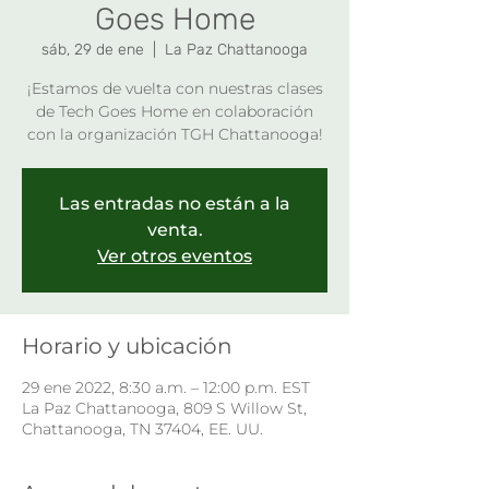
Goes Home
sáb, 29 de ene
  |  
La Paz Chattanooga
¡Estamos de vuelta con nuestras clases
de Tech Goes Home en colaboración
con la organización TGH Chattanooga!
Las entradas no están a la
venta.
Ver otros eventos
Horario y ubicación
29 ene 2022, 8:30 a.m. – 12:00 p.m. EST
La Paz Chattanooga, 809 S Willow St,
Chattanooga, TN 37404, EE. UU.