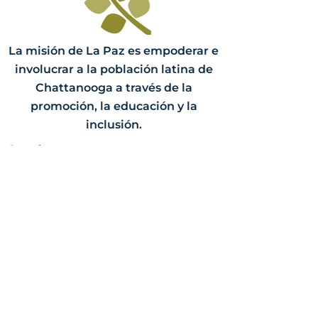
La misión de La Paz es empoderar e
involucrar a la población latina de
Chattanooga a través de la
promoción, la educación y la
inclusión.
Contáctenos:
PO Box 3058
Chattanooga, TN 37404
(423) 624-8414
info@lapazchattanooga.org
Horas
Lunes - Jueves
9 a.m. - 4 p.m.
POR CITA SOLAMENTE
Heading 2
Dirección: