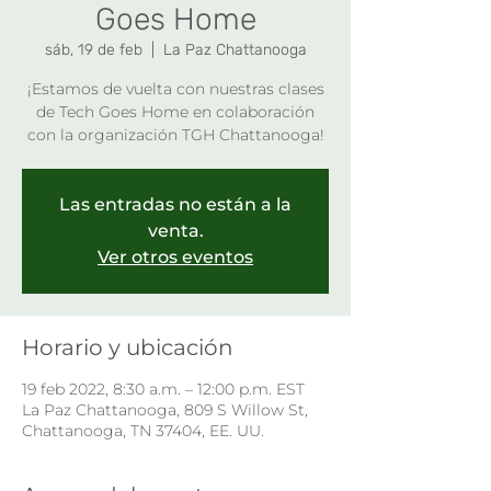
Goes Home
sáb, 19 de feb
  |  
La Paz Chattanooga
¡Estamos de vuelta con nuestras clases
de Tech Goes Home en colaboración
con la organización TGH Chattanooga!
Las entradas no están a la
venta.
Ver otros eventos
Horario y ubicación
19 feb 2022, 8:30 a.m. – 12:00 p.m. EST
La Paz Chattanooga, 809 S Willow St,
Chattanooga, TN 37404, EE. UU.