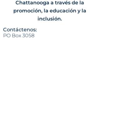
Chattanooga a través de la
promoción, la educación y la
inclusión.
Contáctenos:
PO Box 3058
Chattanooga, TN 37404
(423) 624-8414
info@lapazchattanooga.org
Horas
Lunes - Jueves
9 a.m. - 4 p.m.
POR CITA SOLAMENTE
Heading 2
Dirección:
809 S. Willow St.
Chattanooga, TN 37404