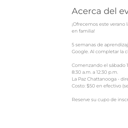
Acerca del e
¡Ofrecemos este verano l
en familia!

5 semanas de aprendizaj
Google. Al completar la 
Comenzando el sábado 17
8:30 a.m. a 12:30 p.m.

La Paz Chattanooga - dire
Costo: $50 en efectivo (s
Reserve su cupo de inscr