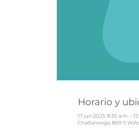
Horario y ub
17 jun 2023, 8:30 a.m. – 12
Chattanooga, 809 S Will