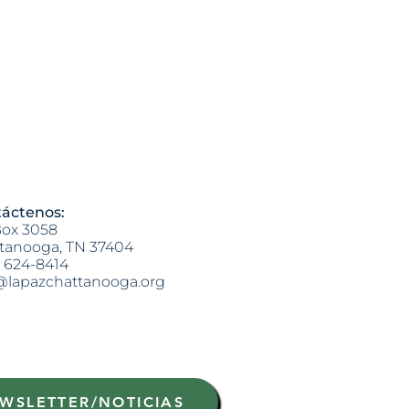
áctenos:
ox 3058
tanooga, TN 37404
) 624-8414
@lapazchattanooga.org
WSLETTER/NOTICIAS