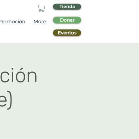
Tienda
Donar
Promoción
More
Eventos
ción
e)