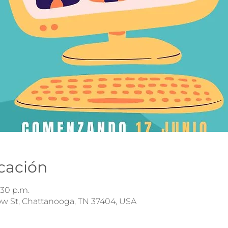
icación
:30 p.m.
ow St, Chattanooga, TN 37404, USA