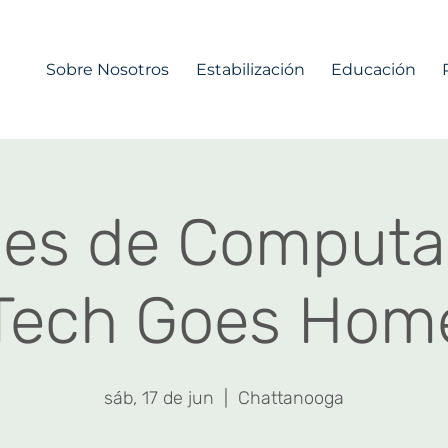
Sobre Nosotros
Estabilización
Educación
ses de Computa
Tech Goes Hom
sáb, 17 de jun
  |  
Chattanooga