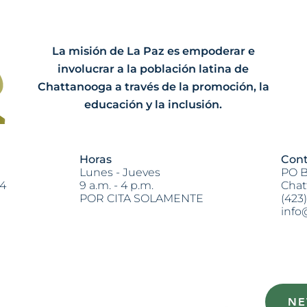
La misión de La Paz es empoderar e
involucrar a la población latina de
Chattanooga a través de la promoción, la
educación y la inclusión.
Horas
Cont
Lunes - Jueves
PO B
04
9 a.m. - 4 p.m.
Chat
POR CITA SOLAMENTE
(423
info
Heading 2
NE