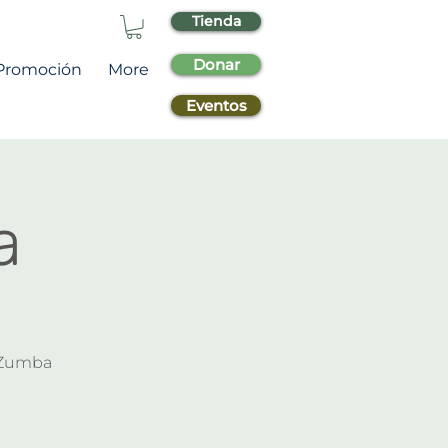
Tienda
Donar
Promoción
More
Eventos
a
 Zumba