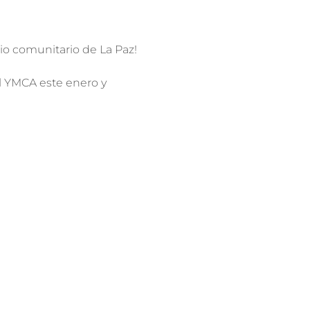
o comunitario de La Paz!
el YMCA este enero y
para confirmar su
ra llenar una carta de
ra COVID-19.