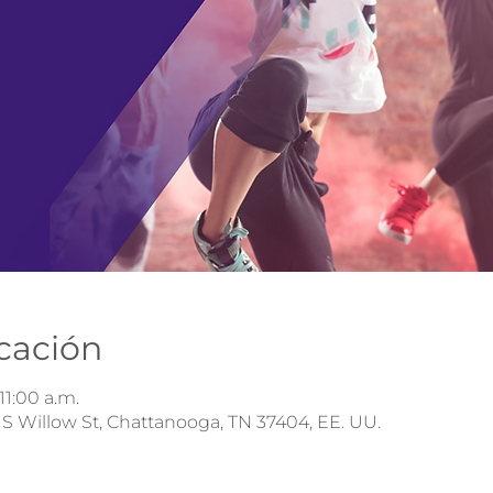
icación
11:00 a.m.
S Willow St, Chattanooga, TN 37404, EE. UU.