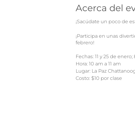
Acerca del e
¡Sacúdate un poco de es
¡Participa en unas diver
febrero!
Fechas: 11 y 25 de enero; 
Hora: 10 am a 11 am
Lugar: La Paz Chattanoog
Costo: $10 por clase
Tendremos cupo limitado 
asistencia.
REQUISITOS:
Para participar en la clas
liberación de responsab