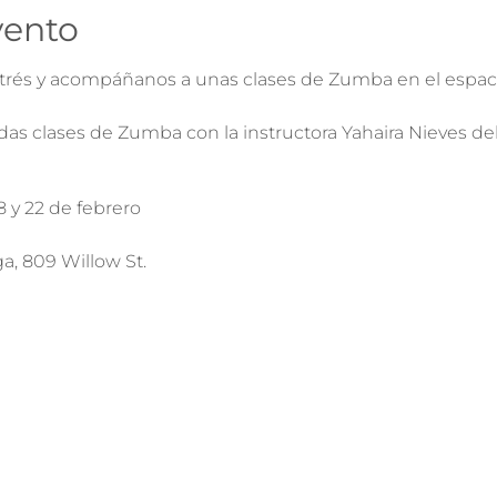
vento
trés y acompáñanos a unas clases de Zumba en el espaci
tidas clases de Zumba con la instructora Yahaira Nieves d
8 y 22 de febrero
a, 809 Willow St.
así que por favor llame a Jessica Cliche al 423-541-3337 
e, les llegar media hora antes del comienzo de la clase pa
ilidades y presentar su comprobante de vacunación cont