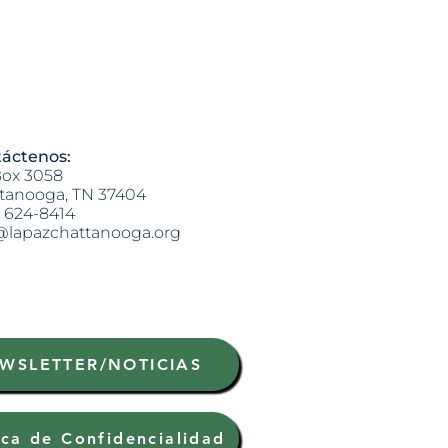
áctenos:
ox 3058
tanooga, TN 37404
) 624-8414
@lapazchattanooga.org
WSLETTER/NOTICIAS
ica de Confidencialidad