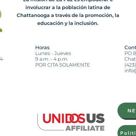
involucrar a la población latina de
Chattanooga a través de la promoción, la
educación y la inclusión.
Horas
Cont
Lunes - Jueves
PO B
04
9 a.m. - 4 p.m.
Chat
POR CITA SOLAMENTE
(423
info
Heading 2
NE
Polít