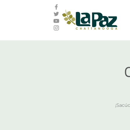
¡Sacú