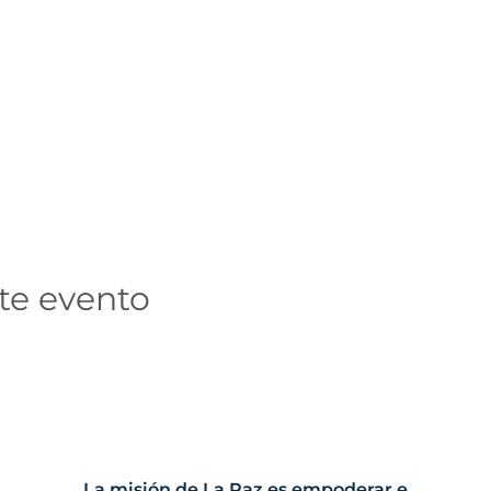
pago de la clase entonces.
te evento
La misión de La Paz es empoderar e