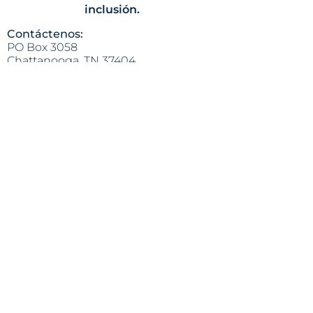
inclusión.
Contáctenos:
PO Box 3058
Chattanooga, TN 37404
(423) 624-8414
info@lapazchattanooga.org
Horas
Lunes - Jueves
9 a.m. - 4 p.m.
POR CITA SOLAMENTE
Heading 2
Dirección:
809 S. Willow St.
Chattanooga, TN 37404