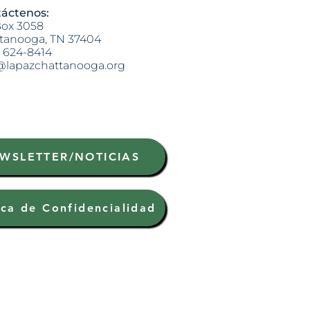
áctenos:
ox 3058
tanooga, TN 37404
) 624-8414
@lapazchattanooga.org
WSLETTER/NOTICIAS
ica de Confidencialidad