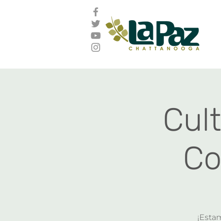
Cul
Co
¡Esta