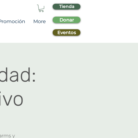
Tienda
Donar
Promoción
More
Eventos
dad:
ivo
arms y