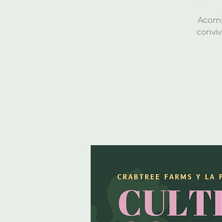
Acomp
conviv