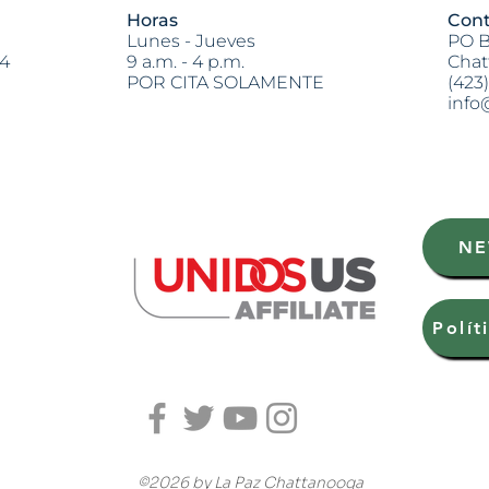
Horas
Cont
Lunes - Jueves
PO B
04
9 a.m. - 4 p.m.
Chat
POR CITA SOLAMENTE
(423
info
Heading 2
NE
Polít
©2026 by La Paz Chattanooga