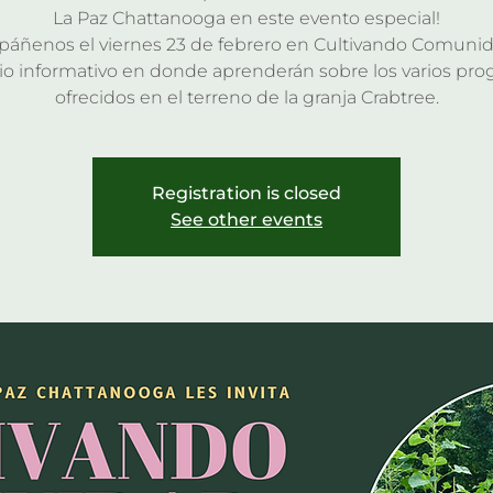
La Paz Chattanooga en este evento especial!
áñenos el viernes 23 de febrero en Cultivando Comunid
io informativo en donde aprenderán sobre los varios pr
ofrecidos en el terreno de la granja Crabtree.
Registration is closed
See other events