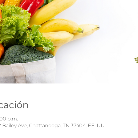
icación
:00 p.m.
 Bailey Ave, Chattanooga, TN 37404, EE. UU.