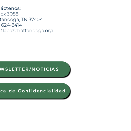
áctenos:
ox 3058
tanooga, TN 37404
) 624-8414
@lapazchattanooga.org
WSLETTER/NOTICIAS
ica de Confidencialidad