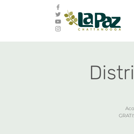
Distr
Aco
GRATIS