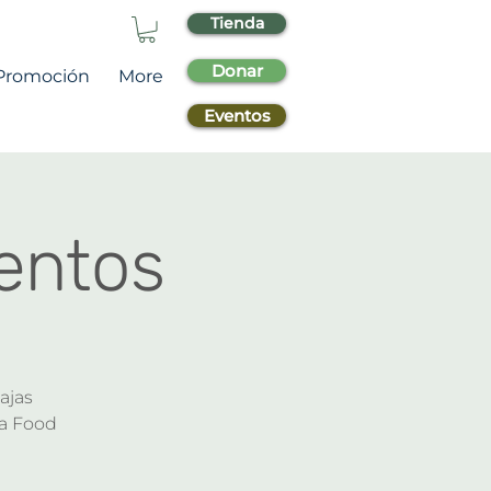
Tienda
Donar
Promoción
More
Eventos
mentos
ajas
ea Food