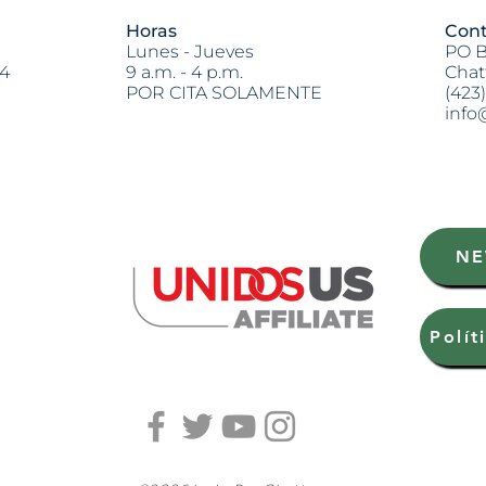
Horas
Cont
Lunes - Jueves
PO B
04
9 a.m. - 4 p.m.
Chat
POR CITA SOLAMENTE
(423
info
Heading 2
NE
Polít