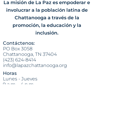
La misión de La Paz es empoderar e
involucrar a la población latina de
Chattanooga a través de la
promoción, la educación y la
inclusión.
Contáctenos:
PO Box 3058
Chattanooga, TN 37404
(423) 624-8414
info@lapazchattanooga.org
Horas
Lunes - Jueves
9 a.m. - 4 p.m.
POR CITA SOLAMENTE
Heading 2
Dirección:
809 S. Willow St.
Chattanooga, TN 37404