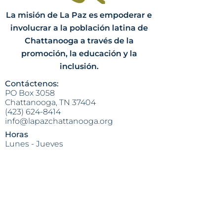
La misión de La Paz es empoderar e
involucrar a la población latina de
Chattanooga a través de la
promoción, la educación y la
inclusión.
Contáctenos:
PO Box 3058
Chattanooga, TN 37404
(423) 624-8414
info@lapazchattanooga.org
Horas
Lunes - Jueves
9 a.m. - 4 p.m.
POR CITA SOLAMENTE
Heading 2
Dirección:
809 S. Willow St.
Chattanooga, TN 37404