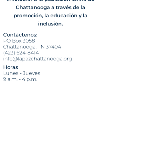
Chattanooga a través de la
promoción, la educación y la
inclusión.
Contáctenos:
PO Box 3058
Chattanooga, TN 37404
(423) 624-8414
info@lapazchattanooga.org
Horas
Lunes - Jueves
9 a.m. - 4 p.m.
POR CITA SOLAMENTE
Heading 2
Dirección:
809 S. Willow St.
Chattanooga, TN 37404