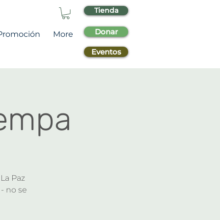
Tienda
Donar
Promoción
More
Eventos
Cempa
 La Paz
 - no se