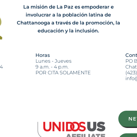
La misión de La Paz es empoderar e
involucrar a la población latina de
Chattanooga a través de la promoción, la
educación y la inclusión.
Horas
Cont
Lunes - Jueves
PO B
04
9 a.m. - 4 p.m.
Chat
POR CITA SOLAMENTE
(423
info
Heading 2
NE