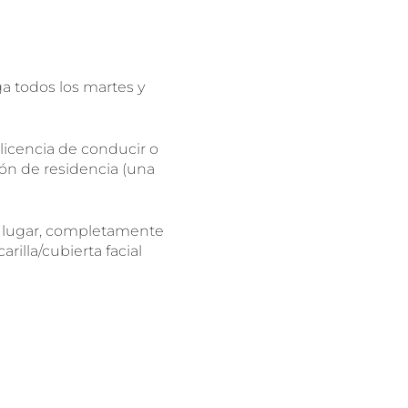
a todos los martes y
licencia de conducir o
ión de residencia (una
l lugar, completamente
rilla/cubierta facial
la prueba y salió positivo,