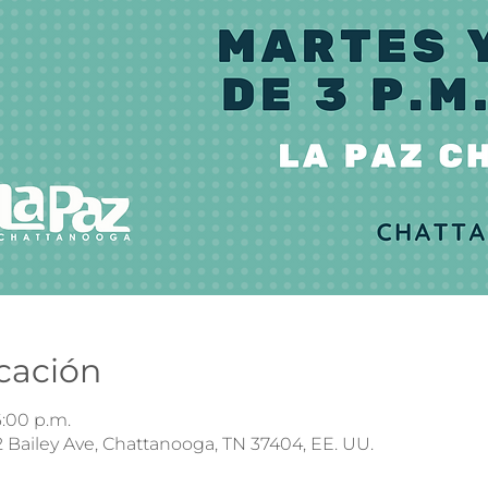
icación
6:00 p.m.
 Bailey Ave, Chattanooga, TN 37404, EE. UU.