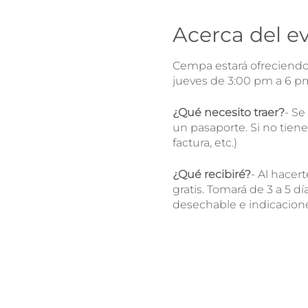
Acerca del e
Cempa estará ofreciendo 
jueves de 3:00 pm a 6 pm 
¿Qué necesito traer?
- Se
un pasaporte. Si no tien
factura, etc.)
¿Qué recibiré?
- Al hacer
gratis. Tomará de 3 a 5 dí
desechable e indicacion
Si ya me he hecho la pr
te motivamos a esperar lo