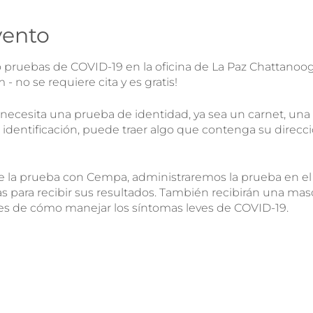
vento
pruebas de COVID-19 en la oficina de La Paz Chattanoog
- no se requiere cita y es gratis!
 necesita una prueba de identidad, ya sea un carnet, una 
e identificación, puede traer algo que contenga su direcc
te la prueba con Cempa, administraremos la prueba en e
as para recibir sus resultados. También recibirán una masca
es de cómo manejar los síntomas leves de COVID-19.
ueba, ¿me lo puedo hacer de nuevo?
- ¡Sí! Si te has hecho 
s 14 días para hacerla de nuevo.