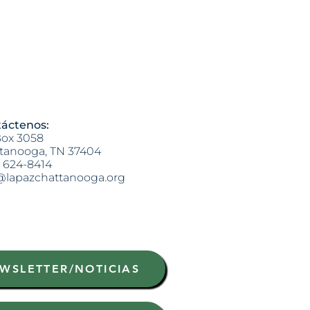
áctenos:
ox 3058
tanooga, TN 37404
) 624-8414
@lapazchattanooga.org
WSLETTER/NOTICIAS