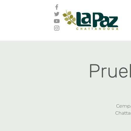
Prue
Cempa 
Chattan