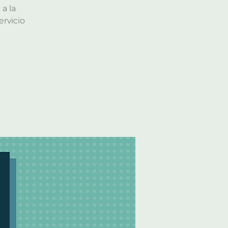
a la
rvicio