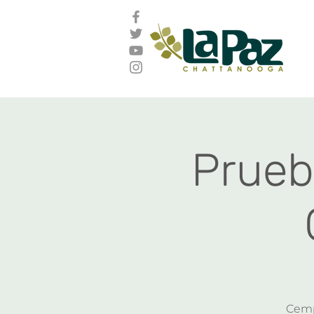
Prueb
Cemp