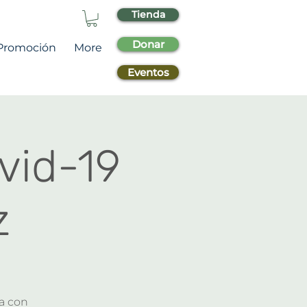
Tienda
Donar
Promoción
More
Eventos
vid-19
z
a con