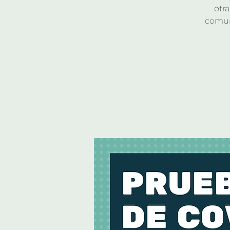
otr
comun