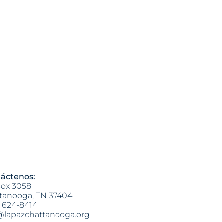
áctenos:
ox 3058
tanooga, TN 37404
) 624-8414
@lapazchattanooga.org