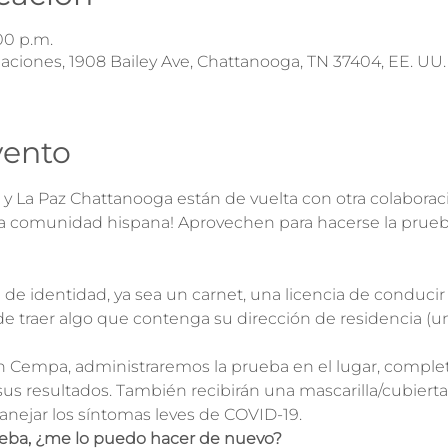
:00 p.m.
Naciones, 1908 Bailey Ave, Chattanooga, TN 37404, EE. UU.
vento
La Paz Chattanooga están de vuelta con otra colaboraci
la comunidad hispana! Aprovechen para hacerse la prueb
de identidad, ya sea un carnet, una licencia de conducir 
de traer algo que contenga su dirección de residencia (una
on Cempa, administraremos la prueba en el lugar, comple
r sus resultados. También recibirán una mascarilla/cubierta
nejar los síntomas leves de COVID-19.
ueba, ¿me lo puedo hacer de nuevo?