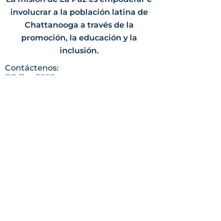
involucrar a la población latina de
Chattanooga a través de la
promoción, la educación y la
inclusión.
Contáctenos:
PO Box 3058
Chattanooga, TN 37404
(423) 624-8414
info@lapazchattanooga.org
Horas
Lunes - Jueves
9 a.m. - 4 p.m.
POR CITA SOLAMENTE
Heading 2
Dirección:
809 S. Willow St.
Chattanooga, TN 37404