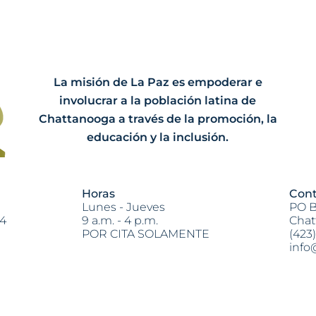
La misión de La Paz es empoderar e
involucrar a la población latina de
Chattanooga a través de la promoción, la
educación y la inclusión.
Horas
Cont
Lunes - Jueves
PO B
04
9 a.m. - 4 p.m.
Chat
POR CITA SOLAMENTE
(423
info
Heading 2