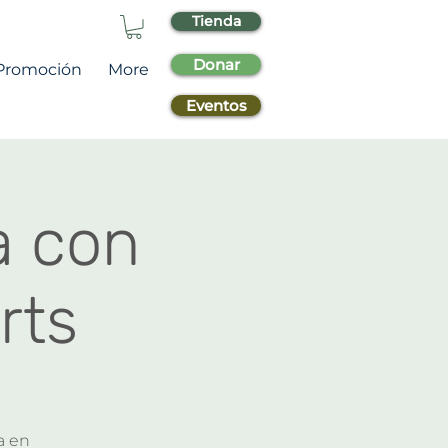
Tienda
Donar
Promoción
More
Eventos
a con
rts
a en