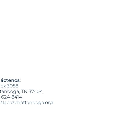
áctenos:
ox 3058
tanooga, TN 37404
) 624-8414
@lapazchattanooga.org