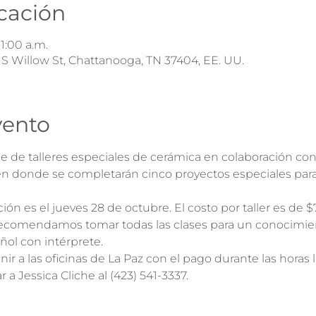
icación
11:00 a.m.
S Willow St, Chattanooga, TN 37404, EE. UU.
vento
 de talleres especiales de cerámica en colaboración con S
n donde se completarán cinco proyectos especiales para s
ión es el jueves 28 de octubre. El costo por taller es de $
 recomendamos tomar todas las clases para un conocimien
ñol con intérprete.
nir a las oficinas de La Paz con el pago durante las horas 
a Jessica Cliche al (423) 541-3337.