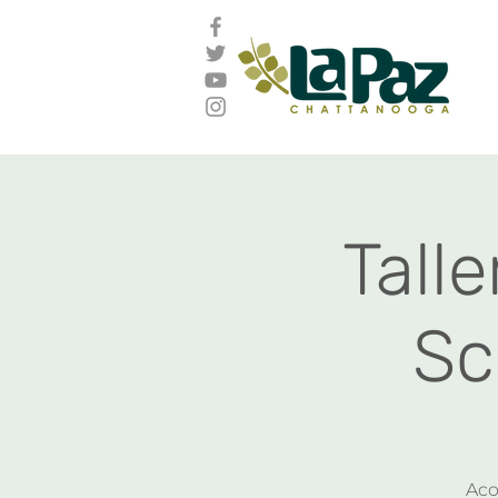
Tall
Sc
Aco