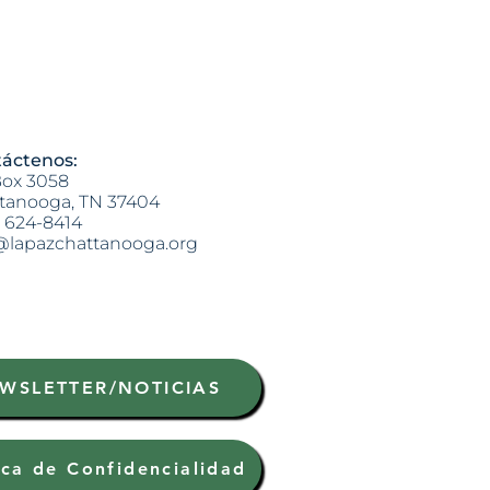
áctenos:
ox 3058
tanooga, TN 37404
) 624-8414
@lapazchattanooga.org
WSLETTER/NOTICIAS
ica de Confidencialidad