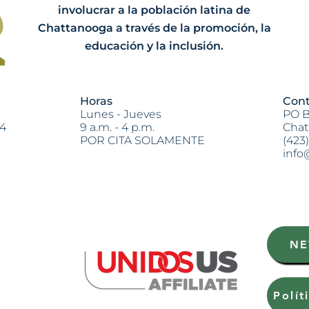
involucrar a la población latina de
Chattanooga a través de la promoción, la
educación y la inclusión.
Horas
Cont
Lunes - Jueves
PO B
04
9 a.m. - 4 p.m.
Chat
POR CITA SOLAMENTE
(423
info
Heading 2
NE
Polít