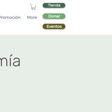
Tienda
Donar
Promoción
More
Eventos
mía