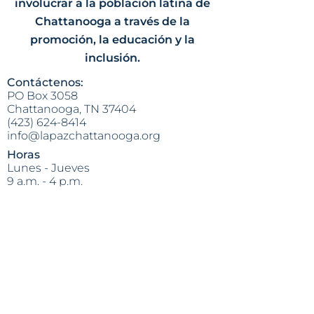
involucrar a la población latina de
Viernes, Septiembre 27, 6:00 - 7:30 p.m.
Chattanooga a través de la
Taller de Bienestar Financiero
promoción, la educación y la
Presentador: Miguel Vega, Director de
Ingresos, Nuestro Financial
inclusión.
Contáctenos:
Gratis y abierto al público. No se
PO Box 3058
requiere inscripción. Para más detalles,
Chattanooga, TN 37404
escríbenos por mensaje de texto al
(423) 624-8414
(423) 401-0880 o llámenos al (423) 624-
info@lapazchattanooga.org
8414.
Horas
Lunes - Jueves
9 a.m. - 4 p.m.
POR CITA SOLAMENTE
Heading 2
Dirección:
809 S. Willow St.
Chattanooga, TN 37404