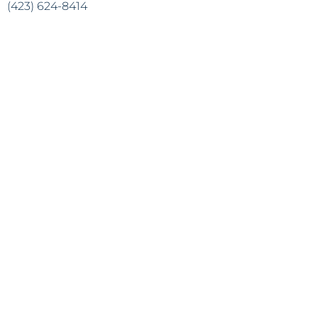
(423) 624-8414
info@lapazchattanooga.org
Horas
Lunes - Jueves
9 a.m. - 4 p.m.
POR CITA SOLAMENTE
Heading 2
Dirección:
809 S. Willow St.
Chattanooga, TN 37404