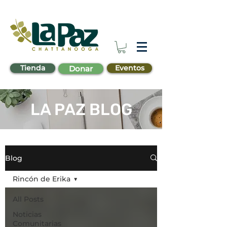
Tienda
Eventos
Donar
LA PAZ BLOG
Blog
Rincón de Erika
All Posts
Noticias
Comunitarias