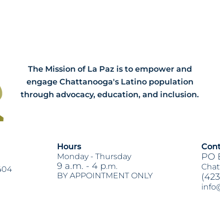
The Mission of La Paz is to empower and
engage Chattanooga's Latino population
through advocacy, education, and inclusion.
Hours
Cont
PO 
Monday -
Thursday
9 a.m. - 4 p
.m.
Chat
404
BY APPOINTMENT ONLY
(423
info
Heading 2