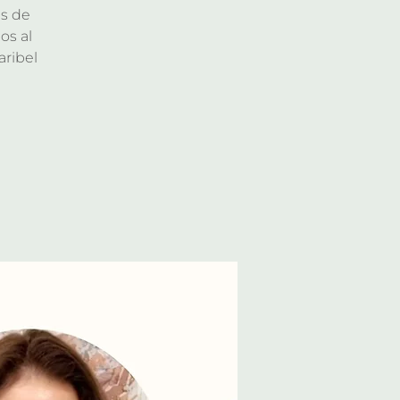
es de
os al
aribel