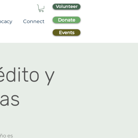
Volunteer
Donate
ocacy
Connect
Events
dito y
zas
eño es