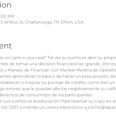
ion
4:00 PM
 S Willow St, Chattanooga, TN 37404, USA
ent
un carro o una casa? Tal vez su sueño es abrir su propi
ntes de tomar una decision financiera tan grande. ¡Por eso 
to y Manejo de Finanzas" con Maribel Medina de Operati
cipantes aprenderán lo básico de hacer un presupuesto, ah
stablecer o mejorar su puntaje de crédito, como leer un 
ir errores que le puedan afectar negativamente su calific
 derechos de consumidor de los participantes.
ar sus sueños es la educación! Para reservar su cupo en est
 541-3337 o mande un correo electrónico a jcliche@lapa