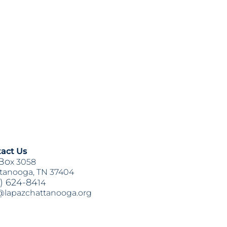
act Us
Bo
x 3058
tanooga, TN 37404
) 624-84
14
@lapazchattanooga.org