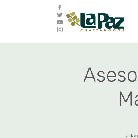
Aseso
Ma
¿Han 