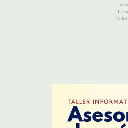
abri
toma
talle