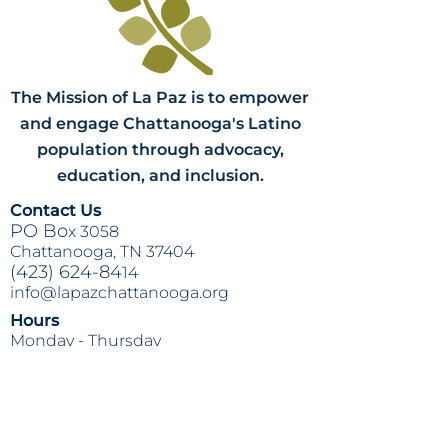
The Mission of La Paz is to empower
and engage Chattanooga's Latino
population through advocacy,
education, and inclusion.
Contact Us
PO Bo
x 3058
Chattanooga, TN 37404
(423) 624-84
14
info@lapazchattanooga.org
Hours
Monday -
Thursday
9 a.m. - 4 p
.m.
BY APPOINTMENT ONLY
Heading 2