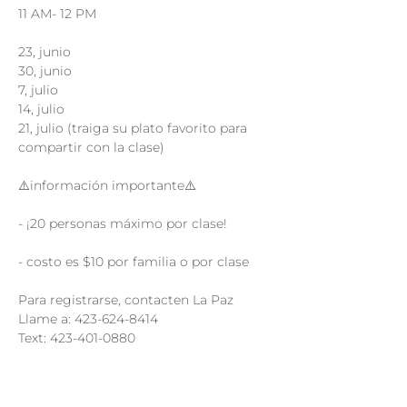
11 AM- 12 PM

23, junio

30, junio

7, julio

14, julio

21, julio (traiga su plato favorito para 
compartir con la clase)

⚠️información importante⚠️

- ¡20 personas máximo por clase!

- costo es $10 por familia o por clase

Para registrarse, contacten La Paz

Llame a: 423-624-8414

Text: 423-401-0880