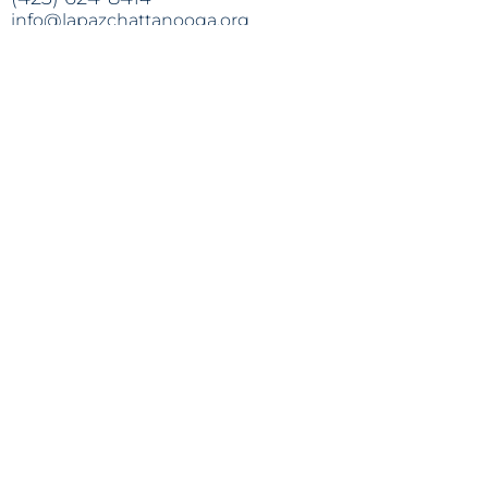
info@lapazchattanooga.org
Hours
Monday -
Thursday
9 a.m. - 4 p
.m.
BY APPOINTMENT ONLY
Heading 2
Location
809 S. Willow St.
Chattanooga
, TN 37404