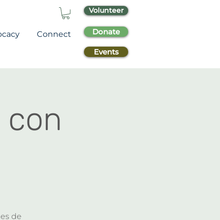
Volunteer
Donate
ocacy
Connect
Events
 con
ses de