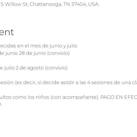
 S Willow St, Chattanooga, TN 37404, USA
ent
recidas en el mes de junio y julio
de junio 28 de junio (convivio)
de julio 2 de agosto (convivio)
esión (es decir, si decide asistir a las 4 sesiones de una cl
adultos como los niños (con acompañante). PAGO EN EF
.
ón son 20 personas, ¡así que reserve su lugar hoy!
l (423) 541-3631 o mande un texto al (423) 401-0880