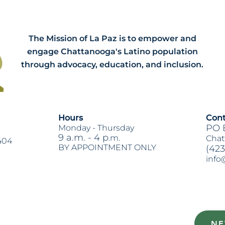
The Mission of La Paz is to empower and
engage Chattanooga's Latino population
through advocacy, education, and inclusion.
Hours
Cont
PO 
Monday -
Thursday
9 a.m. - 4 p
.m.
Chat
404
BY APPOINTMENT ONLY
(423
info
Heading 2
NE