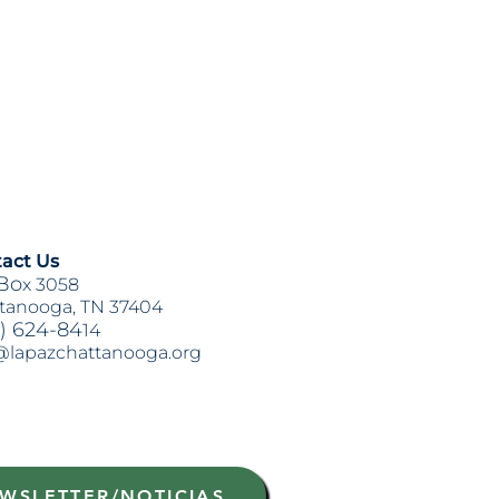
act Us
Bo
x 3058
tanooga, TN 37404
) 624-84
14
@lapazchattanooga.org
WSLETTER/NOTICIAS