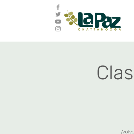
Cla
¡Volv