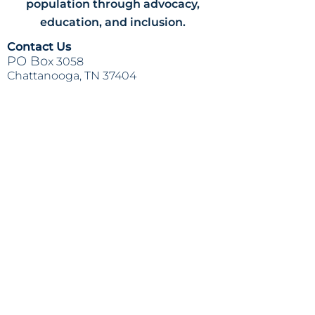
population through advocacy,
education, and inclusion.
Contact Us
PO Bo
x 3058
Chattanooga, TN 37404
(423) 624-84
14
info@lapazchattanooga.org
Hours
Monday -
Thursday
9 a.m. - 4 p
.m.
BY APPOINTMENT ONLY
Heading 2
Location
809 S. Willow St.
Chattanooga
, TN 37404