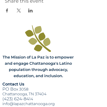
Share this event
The Mission of La Paz is to empower
and engage Chattanooga's Latino
population through advocacy,
education, and inclusion.
Contact Us
PO Bo
x 3058
Chattanooga, TN 37404
(423) 624-84
14
info@lapazchattanooga.org