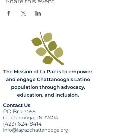
Share this event
The Mission of La Paz is to empower
and engage Chattanooga's Latino
population through advocacy,
education, and inclusion.
Contact Us
PO Bo
x 3058
Chattanooga, TN 37404
(423) 624-84
14
info@lapazchattanooga.org