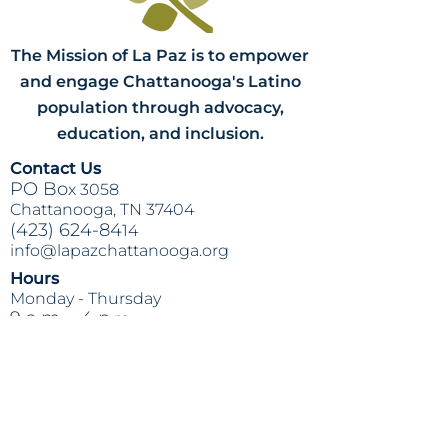
The Mission of La Paz is to empower
and engage Chattanooga's Latino
population through advocacy,
education, and inclusion.
Contact Us
PO Bo
x 3058
Chattanooga, TN 37404
(423) 624-84
14
info@lapazchattanooga.org
Hours
Monday -
Thursday
9 a.m. - 4 p
.m.
BY APPOINTMENT ONLY
Heading 2
Location
809 S. Willow St.