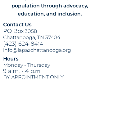
population through advocacy,
education, and inclusion.
Contact Us
PO Bo
x 3058
Chattanooga, TN 37404
(423) 624-84
14
info@lapazchattanooga.org
Hours
Monday -
Thursday
9 a.m. - 4 p
.m.
BY APPOINTMENT ONLY
Heading 2
Location
809 S. Willow St.
Chattanooga
, TN 37404