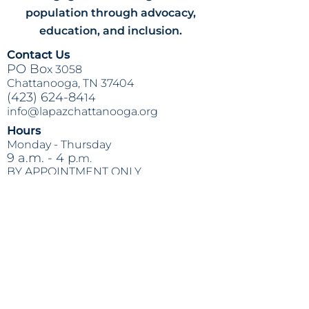
population through advocacy,
education, and inclusion.
Contact Us
PO Bo
x 3058
Chattanooga, TN 37404
(423) 624-84
14
info@lapazchattanooga.org
Hours
Monday -
Thursday
9 a.m. - 4 p
.m.
BY APPOINTMENT ONLY
Heading 2
Location
809 S. Willow St.
Chattanooga
, TN 37404