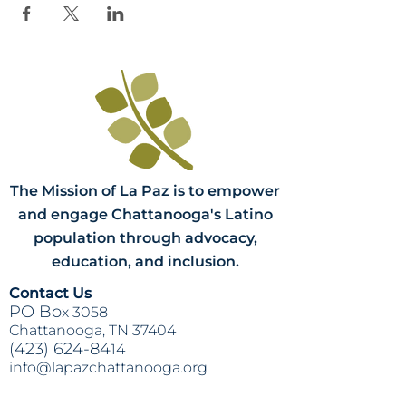
The Mission of La Paz is to empower
and engage Chattanooga's Latino
population through advocacy,
education, and inclusion.
Contact Us
PO Bo
x 3058
Chattanooga, TN 37404
(423) 624-84
14
info@lapazchattanooga.org
Hours