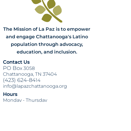
Si ya me he hecho la prueba, ¿me lo
puedo hacer de nuevo?
- ¡Sí! Si te has
hecho la prueba y salió positivo, te
motivamos a esperar los 14 días para
hacértela de nuevo.
The Mission of La Paz is to empower
and engage Chattanooga's Latino
population through advocacy,
education, and inclusion.
Contact Us
PO Bo
x 3058
Chattanooga, TN 37404
(423) 624-84
14
info@lapazchattanooga.org
Hours
Monday -
Thursday
9 a.m. - 4 p
.m.
BY APPOINTMENT ONLY
Heading 2