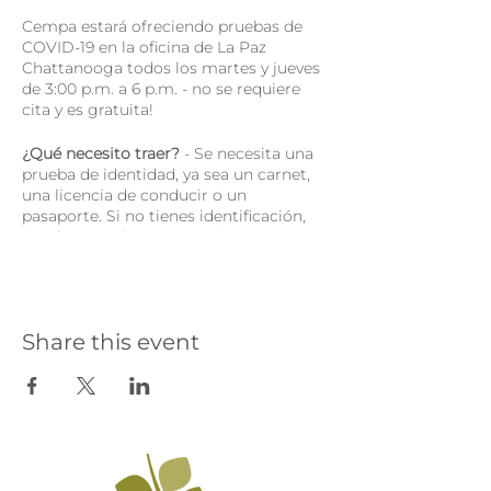
Cempa estará ofreciendo pruebas de
COVID-19 en la oficina de La Paz
Chattanooga todos los martes y jueves
de 3:00 p.m. a 6 p.m. - no se requiere
cita y es gratuita!
¿Qué necesito traer?
- Se necesita una
prueba de identidad, ya sea un carnet,
una licencia de conducir o un
pasaporte. Si no tienes identificación,
puede traer algo que contiene su
dirección de residencia (una factura,
etc.)
¿Qué recibiré?
- Al hacerte la prueba
Share this event
con Cempa, administraremos la prueba
en el lugar, completamente gratis.
Tomará de 3 a 5 días para recibir sus
resultados. También recibirás una
mascarilla/cubierta facial desechable e
indicaciones de cómo manejar
síntomas leves de COVID-19.