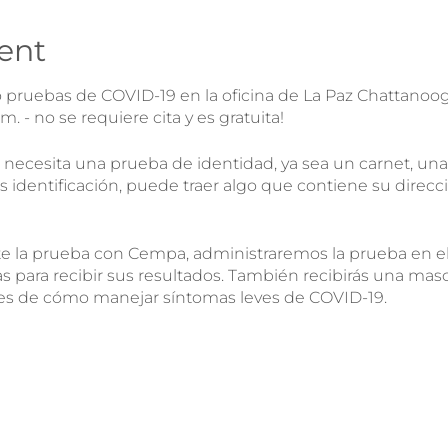
ent
pruebas de COVID-19 en la oficina de La Paz Chattanoog
m. - no se requiere cita y es gratuita!
 necesita una prueba de identidad, ya sea un carnet, una
s identificación, puede traer algo que contiene su direcc
te la prueba con Cempa, administraremos la prueba en 
as para recibir sus resultados. También recibirás una masca
es de cómo manejar síntomas leves de COVID-19.
ueba, ¿me lo puedo hacer de nuevo?
- ¡Sí! Si te has hecho 
s 14 días para hacértela de nuevo.