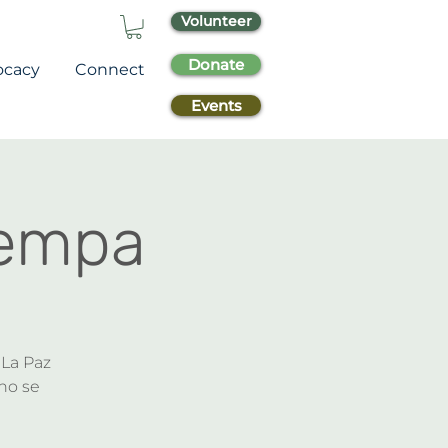
Volunteer
Donate
ocacy
Connect
Events
Cempa
 La Paz
 no se