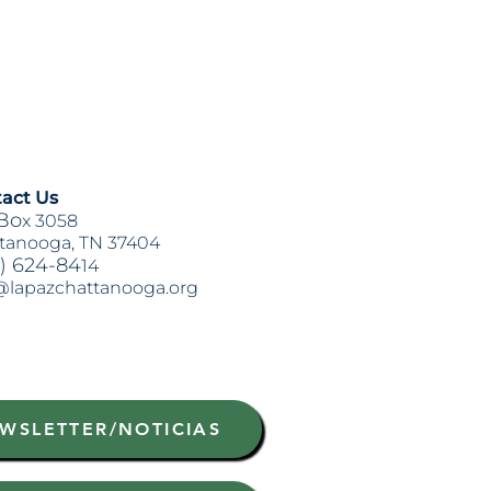
act Us
Bo
x 3058
tanooga, TN 37404
) 624-84
14
@lapazchattanooga.org
WSLETTER/NOTICIAS