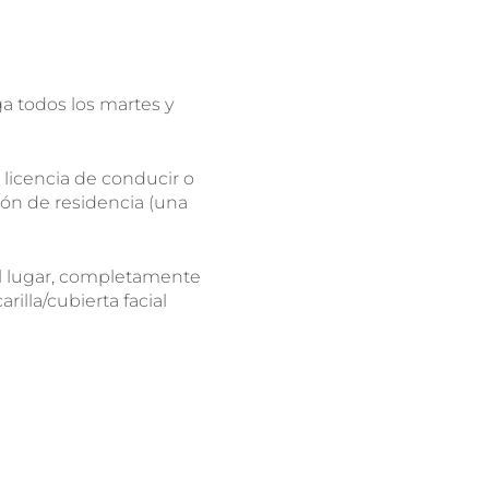
a todos los martes y
 licencia de conducir o
ión de residencia (una
el lugar, completamente
rilla/cubierta facial
la prueba y salió positivo,