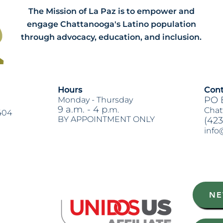
The Mission of La Paz is to empower and
engage Chattanooga's Latino population
through advocacy, education, and inclusion.
Hours
Cont
PO 
Monday -
Thursday
9 a.m. - 4 p
.m.
Chat
404
BY APPOINTMENT ONLY
(423
info
Heading 2
NE