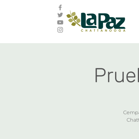
Prue
Cempa 
Chatt