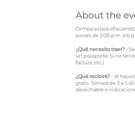
About the ev
Cempa estará ofreciendo 
jueves de 3:00 p.m. a 6 p.
¿Qué necesito traer?
- Se
un pasaporte. Si no tiene
factura, etc.)
¿Qué recibiré?
- Al hacer
gratis. Tomará de 3 a 5 dí
desechable e indicacion
Si ya me he hecho la pr
te motivamos a esperar lo