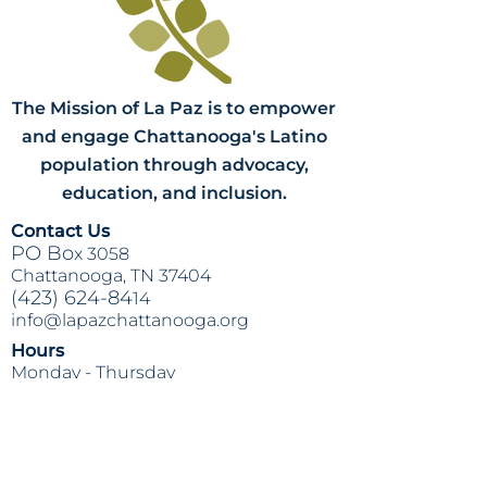
Si ya me he hecho la prueba, ¿me lo
puedo hacer de nuevo?
- ¡Sí! Si te has
hecho la prueba y salió positivo, te
motivamos a esperar los 14 días para
hacértela de nuevo.
The Mission of La Paz is to empower
and engage Chattanooga's Latino
population through advocacy,
education, and inclusion.
Contact Us
PO Bo
x 3058
Chattanooga, TN 37404
(423) 624-84
14
info@lapazchattanooga.org
Hours
Monday -
Thursday
9 a.m. - 4 p
.m.
BY APPOINTMENT ONLY
Heading 2