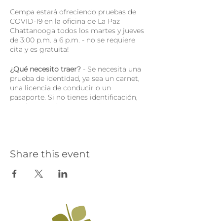
Cempa estará ofreciendo pruebas de
COVID-19 en la oficina de La Paz
Chattanooga todos los martes y jueves
de 3:00 p.m. a 6 p.m. - no se requiere
cita y es gratuita!
¿Qué necesito traer?
- Se necesita una
prueba de identidad, ya sea un carnet,
una licencia de conducir o un
pasaporte. Si no tienes identificación,
puede traer algo que contiene su
dirección de residencia (una factura,
etc.)
¿Qué recibiré?
- Al hacerte la prueba
Share this event
con Cempa, administraremos la prueba
en el lugar, completamente gratis.
Tomará de 3 a 5 días para recibir sus
resultados. También recibirás una
mascarilla/cubierta facial desechable e
indicaciones de cómo manejar
síntomas leves de COVID-19.