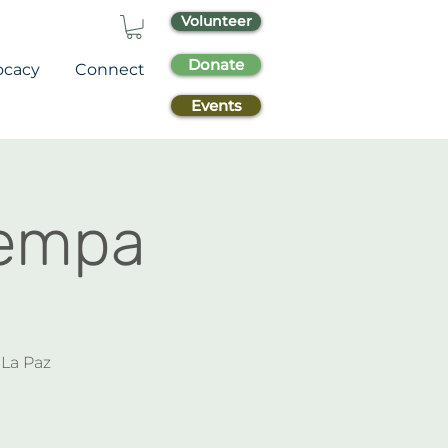
Volunteer
Donate
ocacy
Connect
Events
Cempa
 La Paz