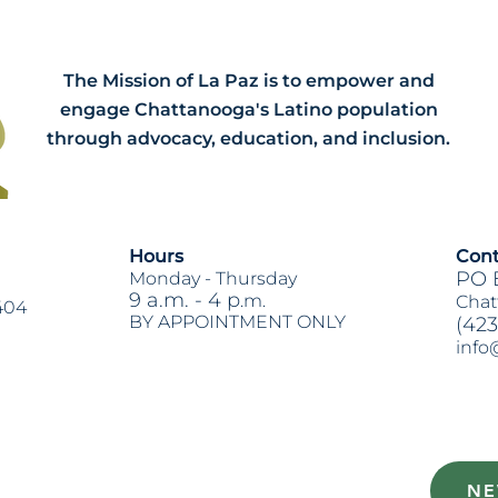
The Mission of La Paz is to empower and
engage Chattanooga's Latino population
through advocacy, education, and inclusion.
Hours
Cont
PO 
Monday -
Thursday
9 a.m. - 4 p
.m.
Chat
404
BY APPOINTMENT ONLY
(423
info
Heading 2
NE