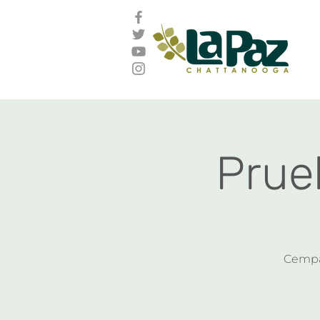
Prue
Cempa 