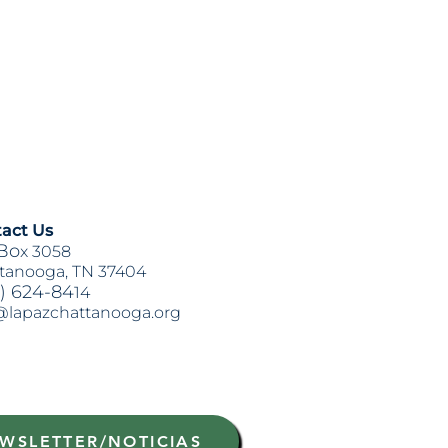
act Us
Bo
x 3058
tanooga, TN 37404
) 624-84
14
@lapazchattanooga.org
WSLETTER/NOTICIAS