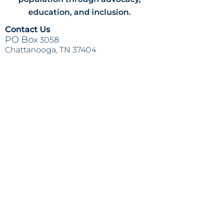
education, and inclusion.
Contact Us
PO Bo
x 3058
Chattanooga, TN 37404
(423) 624-84
14
info@lapazchattanooga.org
Hours
Monday -
Thursday
9 a.m. - 4 p
.m.
BY APPOINTMENT ONLY
Heading 2
Location
809 S. Willow St.
Chattanooga
, TN 37404