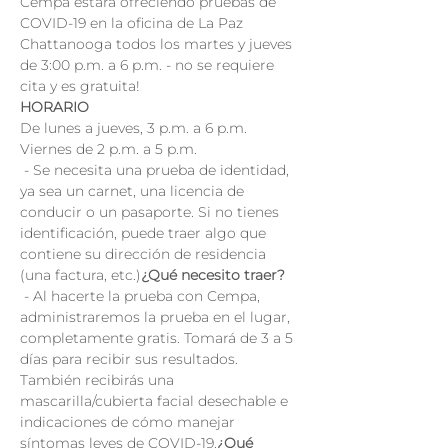
Cempa estará ofreciendo pruebas de 
COVID-19 en la oficina de La Paz 
Chattanooga todos los martes y jueves 
de 3:00 p.m. a 6 p.m. - no se requiere 
cita y es gratuita!
HORARIO
De lunes a jueves, 3 p.m. a 6 p.m.
Viernes de 2 p.m. a 5 p.m.
 - Se necesita una prueba de identidad, 
ya sea un carnet, una licencia de 
conducir o un pasaporte. Si no tienes 
identificación, puede traer algo que 
contiene su dirección de residencia 
(una factura, etc.)
¿Qué necesito traer?
 - Al hacerte la prueba con Cempa, 
administraremos la prueba en el lugar, 
completamente gratis. Tomará de 3 a 5 
días para recibir sus resultados. 
También recibirás una 
mascarilla/cubierta facial desechable e 
indicaciones de cómo manejar 
síntomas leves de COVID-19.
¿Qué 