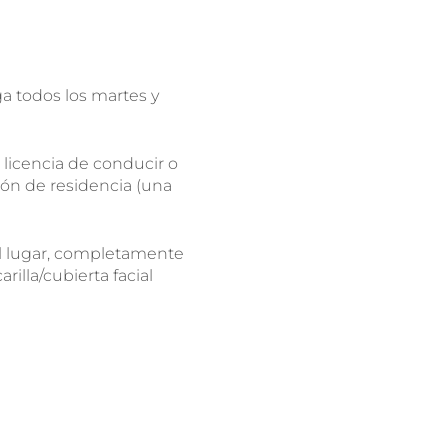
a todos los martes y
 licencia de conducir o
ión de residencia (una
el lugar, completamente
rilla/cubierta facial
la prueba y salió positivo,