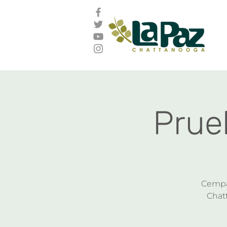
Prue
Cempa 
Chatt