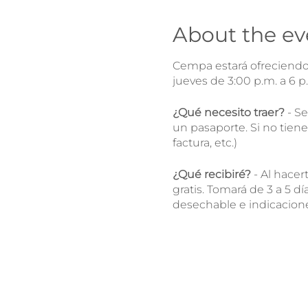
About the ev
Cempa estará ofreciendo 
jueves de 3:00 p.m. a 6 p.
¿Qué necesito traer?
- Se
un pasaporte. Si no tiene
factura, etc.)
¿Qué recibiré?
- Al hacer
gratis. Tomará de 3 a 5 dí
desechable e indicacion
Si ya me he hecho la pr
te motivamos a esperar lo