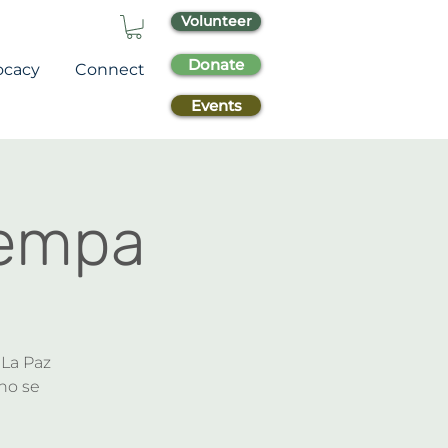
Volunteer
Donate
ocacy
Connect
Events
Cempa
 La Paz
 no se