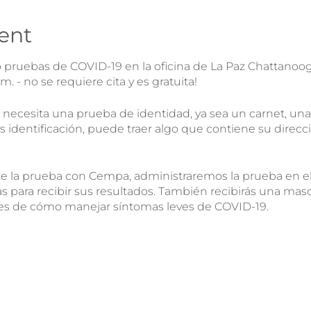
ent
pruebas de COVID-19 en la oficina de La Paz Chattanoog
m. - no se requiere cita y es gratuita!
 necesita una prueba de identidad, ya sea un carnet, una
s identificación, puede traer algo que contiene su direcc
te la prueba con Cempa, administraremos la prueba en 
as para recibir sus resultados. También recibirás una masca
es de cómo manejar síntomas leves de COVID-19.
ueba, ¿me lo puedo hacer de nuevo?
- ¡Sí! Si te has hecho 
s 14 días para hacértela de nuevo.