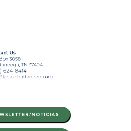
act Us
Bo
x 3058
tanooga, TN 37404
) 624-84
14
@lapazchattanooga.org
WSLETTER/NOTICIAS