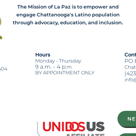
The Mission of La Paz is to empower and
engage Chattanooga's Latino population
through advocacy, education, and inclusion.
Hours
Cont
PO 
Monday -
Thursday
9 a.m. - 4 p
.m.
Chat
404
BY APPOINTMENT ONLY
(423
info
Heading 2
NE