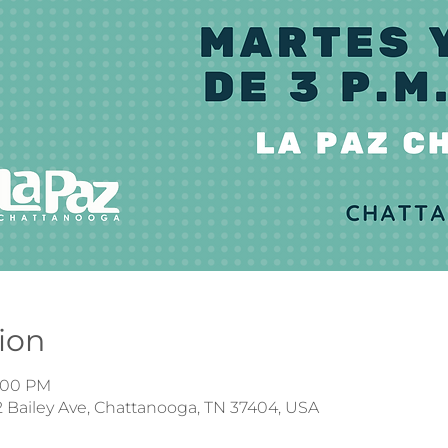
ion
6:00 PM
 Bailey Ave, Chattanooga, TN 37404, USA