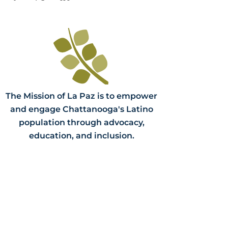
The Mission of La Paz is to empower
and engage Chattanooga's Latino
population through advocacy,
education, and inclusion.
Contact Us
PO Bo
x 3058
Chattanooga, TN 37404
(423) 624-84
14
info@lapazchattanooga.org
Hours
Monday -
Thursday