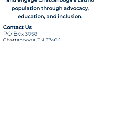
and engage Chattanooga's Latino
population through advocacy,
education, and inclusion.
Contact Us
PO Bo
x 3058
Chattanooga, TN 37404
(423) 624-84
14
info@lapazchattanooga.org
Hours
Monday -
Thursday
9 a.m. - 4 p
.m.
BY APPOINTMENT ONLY
Heading 2
Location
809 S. Willow St.
Chattanooga
, TN 37404