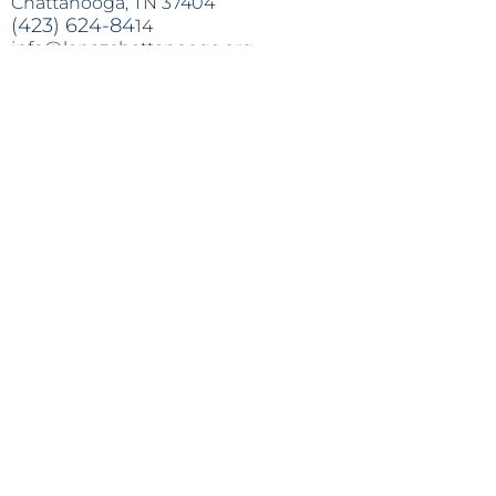
Chattanooga, TN 37404
(423) 624-84
14
info@lapazchattanooga.org
Hours
Monday -
Thursday
9 a.m. - 4 p
.m.
BY APPOINTMENT ONLY
Heading 2
Location
809 S. Willow St.
Chattanooga
, TN 37404