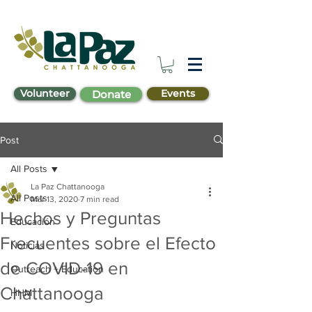
Volunteer
Events
Donate
Post
All Posts
La Paz Chattanooga
All Posts
Mar 13, 2020
7 min read
Hechos y Preguntas
Educación
Frecuentes sobre el Efecto
Noticias
de COVID-19 en
Outreach + Education
Chattanooga
HHM