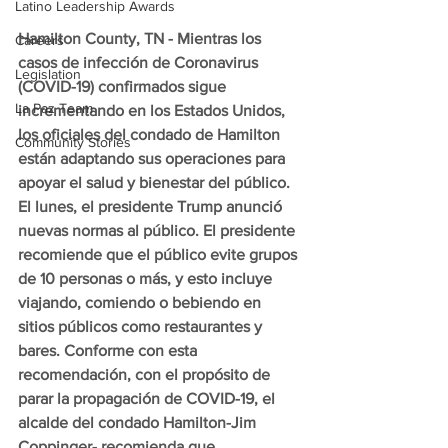
Latino Leadership Awards
Hamilton County, TN - Mientras los 
Careers
casos de infección de Coronavirus 
Legislation
(COVID-19) confirmados sigue 
La Paz Team
incrementando en los Estados Unidos, 
los oficiales del condado de Hamilton 
Community Stories
están adaptando sus operaciones para 
apoyar el salud y bienestar del público.
El lunes, el presidente Trump anunció 
nuevas normas al público. El presidente 
recomiende que el público evite grupos 
de 10 personas o más, y esto incluye 
viajando, comiendo o bebiendo en 
sitios públicos como restaurantes y 
bares. Conforme con esta 
recomendación, con el propósito de 
parar la propagación de COVID-19, el 
alcalde del condado Hamilton-Jim 
Coppinger- recomienda que 