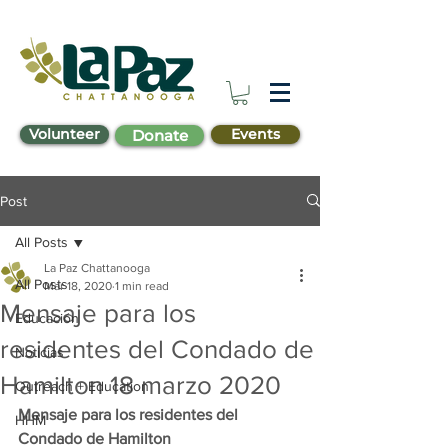
Volunteer
Events
Donate
Post
All Posts
La Paz Chattanooga
All Posts
Mar 18, 2020
1 min read
Mensaje para los
Educación
residentes del Condado de
Noticias
Hamilton 18 marzo 2020
Outreach + Education
Mensaje para los residentes del 
HHM
Condado de Hamilton