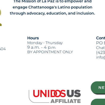
The Mission of La Paz is to empower and
engage Chattanooga's Latino population
through advocacy, education, and inclusion.
Hours
Cont
PO 
Monday -
Thursday
9 a.m. - 4 p
.m.
Chat
404
BY APPOINTMENT ONLY
(423
info
Heading 2
NE