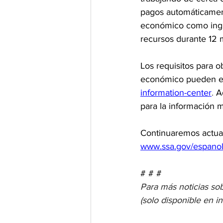
pagos automáticamen
económico como ingre
recursos durante 12 
Los requisitos para 
económico pueden en
information-center
. 
A
para la información m
Continuaremos actual
www.ssa.gov/espanol
# # #
Para más noticias sob
(solo disponible en in