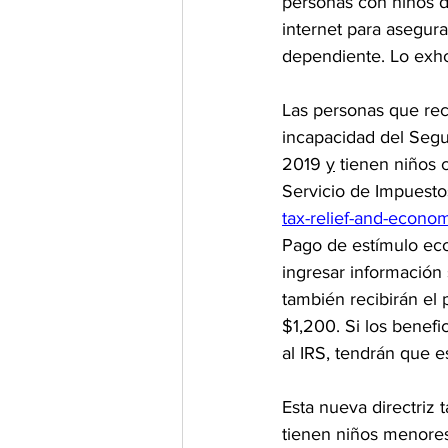
personas con niños d
internet para asegur
dependiente. Lo exhor
Las personas que reci
incapacidad del Segu
2019 
y
 tienen niños 
Servicio de Impuestos
tax-relief-and-econo
Pago de estímulo ec
ingresar información 
también recibirán el
$1,200. Si los benefi
al IRS, tendrán que e
Esta nueva directriz 
tienen niños menores