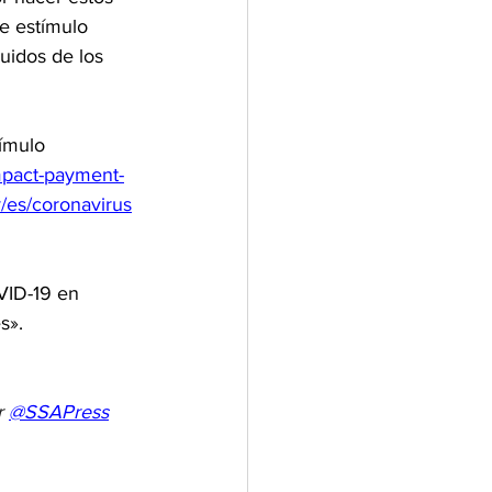
e estímulo 
uidos de los 
ímulo 
mpact-payment-
/es/coronavirus
VID-19 en 
s».
r 
@SSAPress