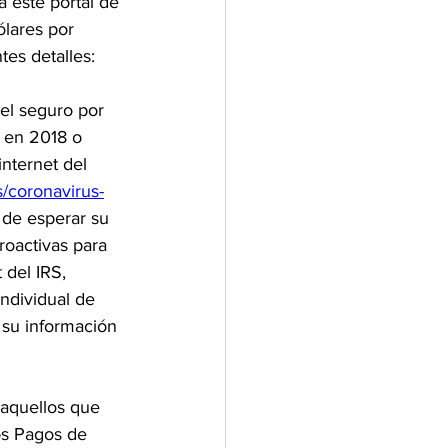
 este portal de 
lares por 
tes detalles:
el seguro por 
 en 2018 o 
nternet del 
/coronavirus-
 de esperar su 
oactivas para 
 del IRS, 
ndividual de 
 su información 
 aquellos que 
os Pagos de 