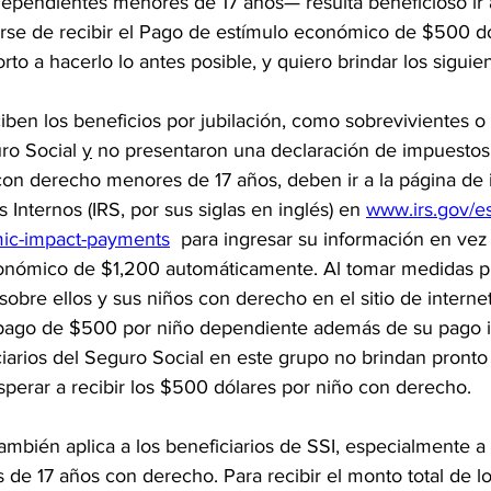
ependientes menores de 17 años— resulta beneficioso ir a
arse de recibir el Pago de estímulo económico de $500 dó
to a hacerlo lo antes posible, y quiero brindar los siguien
ben los beneficios por jubilación, como sobrevivientes o 
ro Social 
y
 no presentaron una declaración de impuestos
con derecho menores de 17 años, deben ir a la página de i
 Internos (IRS, por sus siglas en inglés) en 
www.irs.gov/es
mic-impact-payments
  para ingresar su información en vez
onómico de $1,200 automáticamente. Al tomar medidas pr
sobre ellos y sus niños con derecho en el sitio de internet
 pago de $500 por niño dependiente además de su pago i
ciarios del Seguro Social en este grupo no brindan pronto
sperar a recibir los $500 dólares por niño con derecho.
también aplica a los beneficiarios de SSI, especialmente a
 de 17 años con derecho. Para recibir el monto total de l