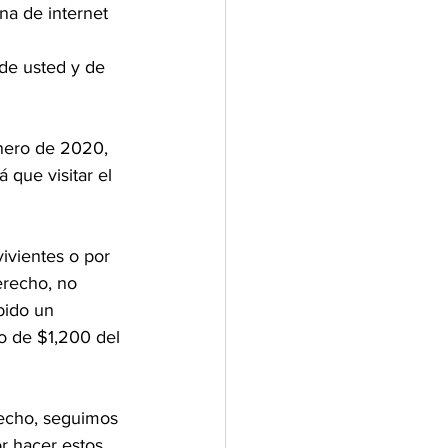
na de internet 
 de usted y de 
nero de 2020, 
que visitar el 
ivientes o por 
recho, no 
bido un 
o de $1,200 del 
recho, seguimos 
r hacer estos 