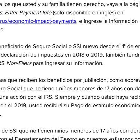
los que usted y su familia tienen derecho, vaya a la pági
s
: 
Enter Payment Info 
(solo disponible en inglés) en 
irus/economic-impact-payments
, e ingrese la información
o.
neficiario de Seguro Social o SSI nuevo desde el 1° de e
declaración de impuestos en 2018 o 2019, también tendrá 
IRS
 Non-Filers
 para ingresar su información.
nas que reciben los beneficios por jubilación, como sobrev
ro Social 
que no 
tienen niños menores de 17 años con de
una acción con el IRS. Siempre y cuando usted haya reci
en el 2019, usted recibirá su Pago de estímulo económic
.
os de SSI que no tienen niños menores de 17 años con de
con el Departamento del Tesoro en nuestros esfuerzos po