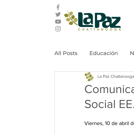
All Posts
Educación
N
Latino Leadership Awar
La Paz Chattanooga
Comunica
Social EE
Community Stories
Viernes, 10 de abril de 2