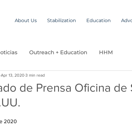
About Us
Stabilization
Education
Adv
oticias
Outreach + Education
HHM
ds
Apr 13, 2020
Careers
3 min read
Legislation
La Paz Team
do de Prensa Oficina de
.UU.
020                         