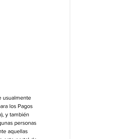
e usualmente 
ara los Pagos 
, y también 
gunas personas 
te aquellas 