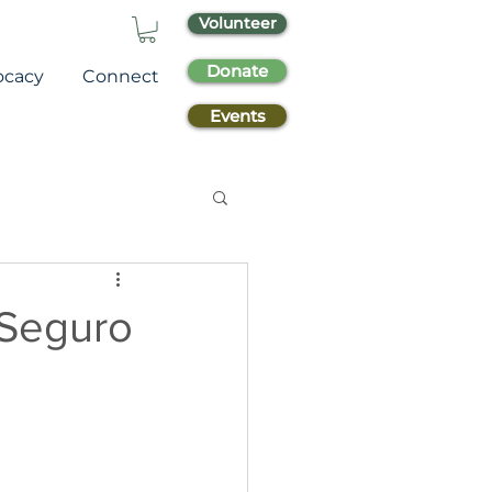
Volunteer
Donate
ocacy
Connect
Events
 Seguro