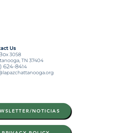
act Us
Bo
x 3058
tanooga, TN 37404
) 624-84
14
@lapazchattanooga.org
WSLETTER/NOTICIAS
PRIVACY POLICY